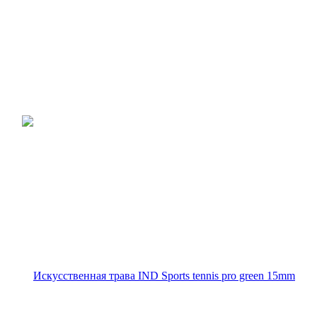
Ограждения
Спортивный инвентарь
Оборудование для монтажа
и обслуживания
Проекты
Компания
Статьи
Контакты
Подписаться на рассылку
MAX
ВКонтакте
Telegram
+7 (499) 490-25-25
+7 (499) 490-25-25
E-mail
Адрес
Режим работы
Пн. – Пт.: с 9:00 до 18:00