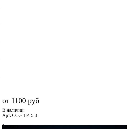
DTEX
—
8800
Назначение
—
теннис
Толщина нити (микрон)
—
85-105
Тафтинг
—
3/16
Количество стежков на 10см
—
23
Все характеристики
от 1100
руб
В наличии
Арт.
CCG-TP15-3
Заказать