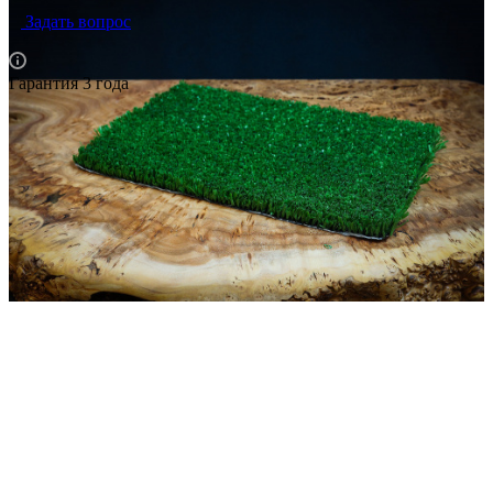
Задать вопрос
Гарантия 3 года
Описание
Характеристики
Это специализированное покрытие разработано для
обеспечения превосходных игровых характеристик,
реалистичного вида и долговечности, необходимых для
интенсивных теннисных матчей.
Ключевые особенности и
преимущества:
Специально для тенниса: Разработана с учетом
требований теннисных кортов, обеспечивая правильный
отскок мяча, комфортное скольжение и оптимальную