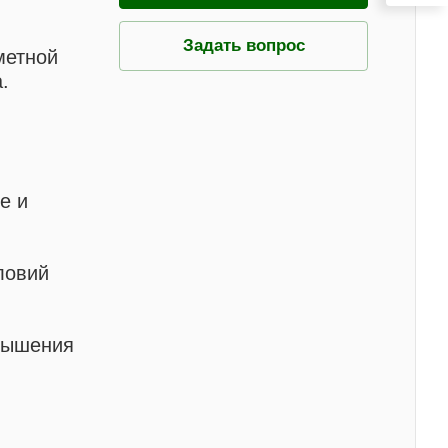
Задать вопрос
метной
.
е и
ловий
вышения